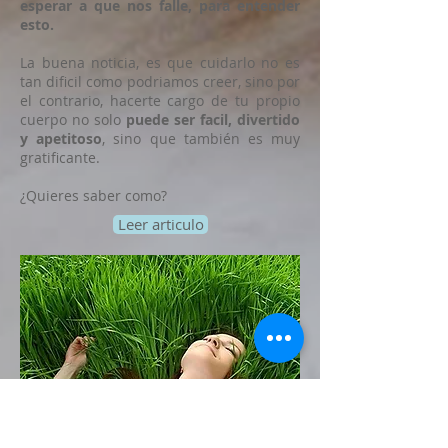
esperar a que nos falle, para entender
esto.
La buena noticia, es que cuidarlo no es
tan dificil como podriamos creer, sino por
el contrario, hacerte cargo de tu propio
cuerpo no solo
puede ser facil, divertido
y apetitoso
, sino que también es muy
gratificante.
¿Quieres saber como?
Leer articulo