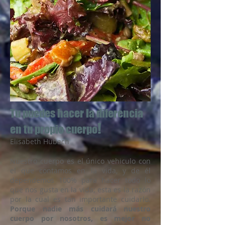
Tu puedes hacer la diferencia
!
en tu propio cuerpo
Elisabeth Hubach
Nuestro cuerpo es el único vehiculo con
el que contamos en la vida, y de él
dependemos 100% para hacer todo lo
que nos gusta en la vida; esta es la razón
por la cual es tan importante cuidarlo.
Porque nadie más cuidará nuestro
cuerpo por nosotros, es mejor no